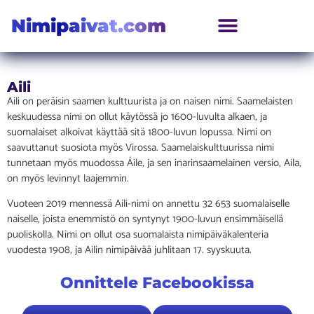
Nimipaivat.com
Aili
Aili on peräisin saamen kulttuurista ja on naisen nimi. Saamelaisten
keskuudessa nimi on ollut käytössä jo 1600-luvulta alkaen, ja
suomalaiset alkoivat käyttää sitä 1800-luvun lopussa. Nimi on
saavuttanut suosiota myös Virossa. Saamelaiskulttuurissa nimi
tunnetaan myös muodossa Áile, ja sen inarinsaamelainen versio, Aila,
on myös levinnyt laajemmin.
Vuoteen 2019 mennessä Aili-nimi on annettu 32 653 suomalaiselle
naiselle, joista enemmistö on syntynyt 1900-luvun ensimmäisellä
puoliskolla. Nimi on ollut osa suomalaista nimipäiväkalenteria
vuodesta 1908, ja Ailin nimipäivää juhlitaan 17. syyskuuta.
Onnittele Facebookissa