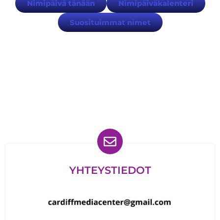
Nimipäivä tänään
Nimipäiväkalenteri
Suosituimmat nimet
Löydät meidät myös
YHTEYSTIEDOT