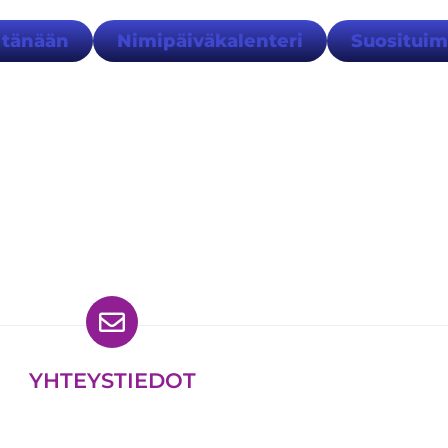
 tänään
Nimipäiväkalenteri
Suositui
ydät meidät myös
YHTEYSTIEDOT