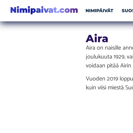
Nimipaivat.com
NIMIPÄIVÄT
SUO
Aira
Aira on naisille ann
joulukuuta 1929, va
voidaan pitää Airin
Vuoden 2019 loppuu
kuin viisi miestä S