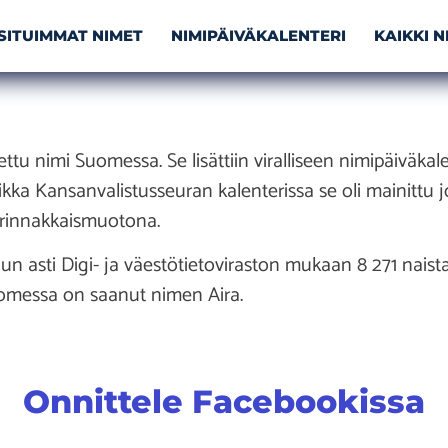
SITUIMMAT NIMET
NIMIPÄIVÄKALENTERI
KAIKKI 
ettu nimi Suomessa. Se lisättiin viralliseen nimipäiväkale
ikka Kansanvalistusseuran kalenterissa se oli mainittu 
 rinnakkaismuotona.
n asti Digi- ja väestötietoviraston mukaan 8 271 nai
uomessa on saanut nimen Aira.
Onnittele Facebookissa