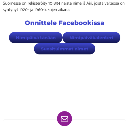
Suomessa on rekisteröity 10 834 naista nimellä Airi, joista valtaosa on
syntynyt 1920- ja 1960-lukujen aikana.
Onnittele Facebookissa
Nimipäivä tänään
Nimipäiväkalenteri
Suosituimmat nimet
Löydät meidät myös