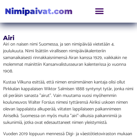
Nimipaivat.com
Airi
Airi on naisen nimi Suomessa, ja sen nimipäivää vietetään 4.
joulukuuta. Nimi lisättiin viralliseen nimipäiväkalenteriin
samanaikaisesti rinnakkaisnimensä Airan kanssa 1929, vaikkakin ne
molemmat mainittiin Kansanvalistusseuran kalenterissa jo vuonna
1908.
Kustaa Vilkuna esittää, että nimen ensimmäinen kantaja olisi ollut
Pirkkalan kappalaisen Wiktor Salmisen 1888 syntynyt tytär, jonka nimi
oli peräisin sanasta ”airut”. Vain muutama vuosi myöhemmin
kouluneuvos Walter Forsius nimesi tyttärensä Airiksi uskoen nimen
olevan lappalaista alkuperää, viitaten lappilaiseen paikannimeen
Airiselkä. Suomessa on myös muita ”airi”-alkuisia paikannimiä ja
sukunimiä, jotka ovat edesauttaneet nimen yleistymistä.
Vuoden 2019 loppuun mennessä Digi- ja väestötietoviraston mukaan