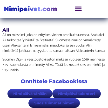
Nimipaivat.com
Ali
Ali on miesnimi, joka on erityisen yleinen arabikulttuureissa. Arabiaksi
Ali tarkoittaa ’ylhäistä’ tai ’valtiasta’. Suomessa nimi on ymmärretty
usein Aleksanterin lyhyemmäksi muodoksi, ja sen vuoksi Alin
nimipäivää juhlitaan 11. syyskuuta, samaan aikaan Aleksanterin kanssa.
Suomen Digi- ja väestötietoviraston mukaan vuoteen 2019 mennessä
7 191 suomalaista on nimetty Aliksi. Tästä joukosta 6 035 on miehiä ja
1 156 naisia.
Onnittele Facebookissa
Nimipäivä tänään
Nimipäiväkalenteri
Suosituimmat nimet