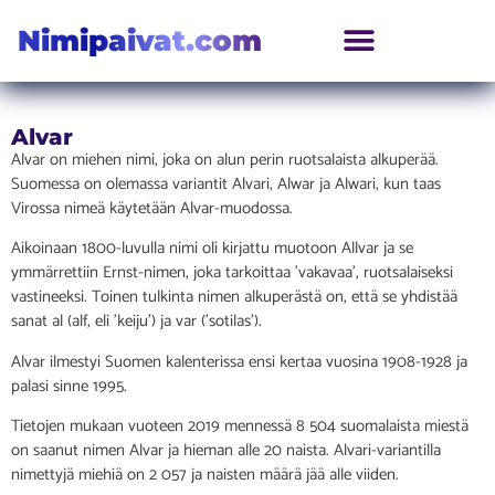
Nimipaivat.com
Alvar
Alvar on miehen nimi, joka on alun perin ruotsalaista alkuperää.
Suomessa on olemassa variantit Alvari, Alwar ja Alwari, kun taas
Virossa nimeä käytetään Alvar-muodossa.
Aikoinaan 1800-luvulla nimi oli kirjattu muotoon Allvar ja se
ymmärrettiin Ernst-nimen, joka tarkoittaa ’vakavaa’, ruotsalaiseksi
vastineeksi. Toinen tulkinta nimen alkuperästä on, että se yhdistää
sanat al (alf, eli ’keiju’) ja var (’sotilas’).
Alvar ilmestyi Suomen kalenterissa ensi kertaa vuosina 1908-1928 ja
palasi sinne 1995.
Tietojen mukaan vuoteen 2019 mennessä 8 504 suomalaista miestä
on saanut nimen Alvar ja hieman alle 20 naista. Alvari-variantilla
nimettyjä miehiä on 2 057 ja naisten määrä jää alle viiden.