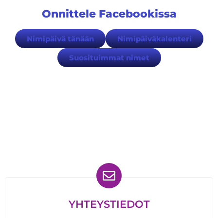
Onnittele Facebookissa
Nimipäivä tänään
Nimipäiväkalenteri
Suosituimmat nimet
Löydät meidät myös
YHTEYSTIEDOT