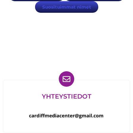
Suosituimmat nimet
Löydät meidät myös
YHTEYSTIEDOT