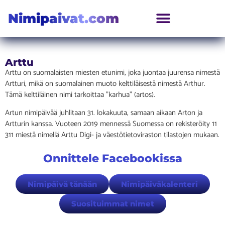
Nimipaivat.com
Arttu
Arttu on suomalaisten miesten etunimi, joka juontaa juurensa nimestä
Artturi, mikä on suomalainen muoto kelttiläisestä nimestä Arthur.
Tämä kelttiläinen nimi tarkoittaa ”karhua” (artos).
Artun nimipäivää juhlitaan 31. lokakuuta, samaan aikaan Arton ja
Artturin kanssa. Vuoteen 2019 mennessä Suomessa on rekisteröity 11
311 miestä nimellä Arttu Digi- ja väestötietoviraston tilastojen mukaan.
Onnittele Facebookissa
Nimipäivä tänään
Nimipäiväkalenteri
Suosituimmat nimet