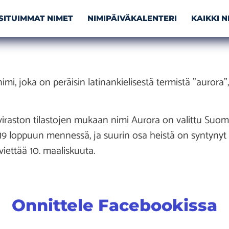
SITUIMMAT NIMET
NIMIPÄIVÄKALENTERI
KAIKKI 
mi, joka on peräisin latinankielisestä termistä ”aurora”,
oviraston tilastojen mukaan nimi Aurora on valittu Suo
19 loppuun mennessä, ja suurin osa heistä on syntynyt 
iettää 10. maaliskuuta.
Onnittele Facebookissa