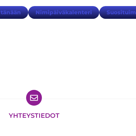
 tänään
Nimipäiväkalenteri
Suositui
ydät meidät myös
YHTEYSTIEDOT