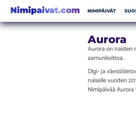
Nimipaivat.com
NIMIPÄIVÄT
SUO
Aurora
Aurora on naisten ni
aamunkoittoa.
Digi- ja väestötiet
naiselle vuoden 20
Nimipäivää Aurora v