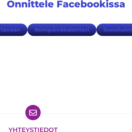
Onnittele Facebookissa
 tänään
Nimipäiväkalenteri
Suositui
ydät meidät myös
YHTEYSTIEDOT