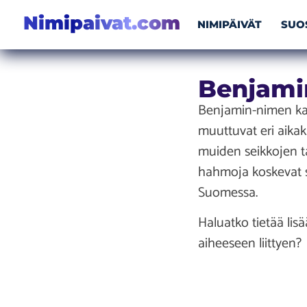
Nimipaivat.com
NIMIPÄIVÄT
SUO
Benjami
Benjamin-nimen kas
muuttuvat eri aikak
muiden seikkojen tak
hahmoja koskevat 
Suomessa.
Haluatko tietää lis
aiheeseen liittyen?