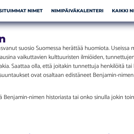
SITUIMMAT NIMET
NIMIPÄIVÄKALENTERI
KAIKKI 
n
vanut suosio Suomessa herättää huomiota. Useissa ma
ausina vaikuttavien kulttuuristen ilmiöiden, tunnettuje
ia. Saattaa olla, että joitakin tunnettuja henkilöitä tai k
suuntaukset ovat osaltaan edistäneet Benjamin-nime
ää Benjamin-nimen historiasta tai onko sinulla jokin to