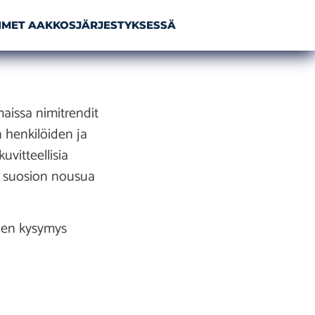
NIMET AAKKOSJÄRJESTYKSESSÄ
issa nimitrendit
n henkilöiden ja
uvitteellisia
n suosion nousua
inen kysymys