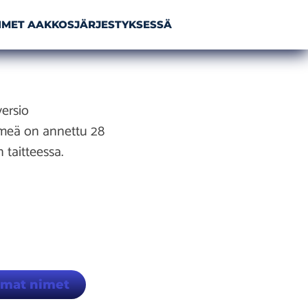
NIMET AAKKOSJÄRJESTYKSESSÄ
ersio
imeä on annettu 28
taitteessa.
mmat nimet