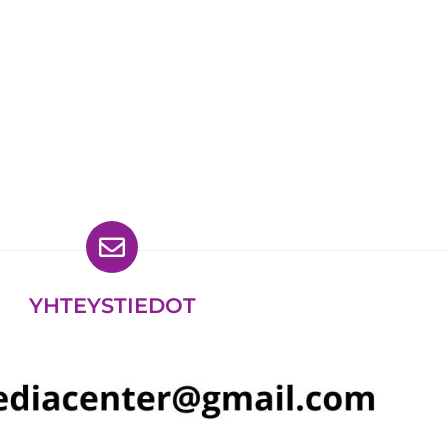
ydät meidät myös
YHTEYSTIEDOT