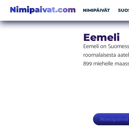
Nimipaivat.com
NIMIPÄIVÄT
SUO
Eemeli
Eemeli on Suomessa
roomalaisesta aate
899 miehelle maassa
Nimipäivä