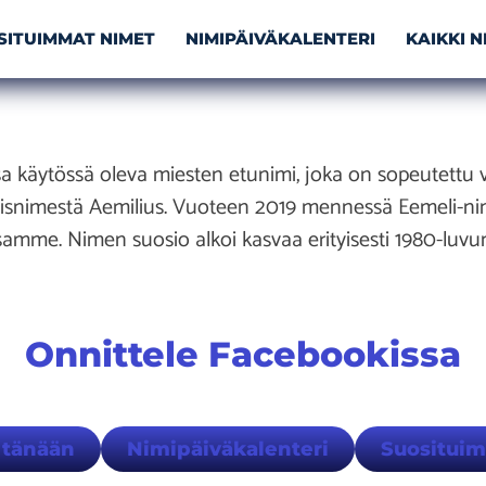
SITUIMMAT NIMET
NIMIPÄIVÄKALENTERI
KAIKKI 
 käytössä oleva miesten etunimi, joka on sopeutettu v
lisnimestä Aemilius. Vuoteen 2019 mennessä Eemeli-n
mme. Nimen suosio alkoi kasvaa erityisesti 1980-luvun 
Onnittele Facebookissa
 tänään
Nimipäiväkalenteri
Suositui