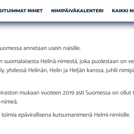
SITUIMMAT NIMET
NIMIPÄIVÄKALENTERI
KAIKKI 
Suomessa annetaan usein naisille.
 suomalaisesta Helinä-nimestä, joka puolestaan on vers
y, yhdessä Helinän, Helin ja Heljän kanssa, juhlii nimip
oviraston mukaan vuoteen 2019 asti Suomessa on ollut 1
-nimeä.
a toimia epävirallisena kutsumanimenä Helmi-nimisille.