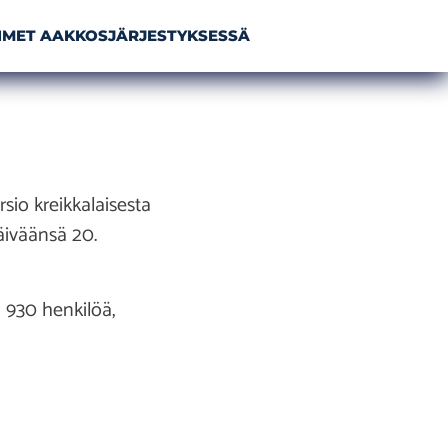
NIMET AAKKOSJÄRJESTYKSESSÄ
io kreikkalaisesta
äiväänsä 20.
 930 henkilöä,