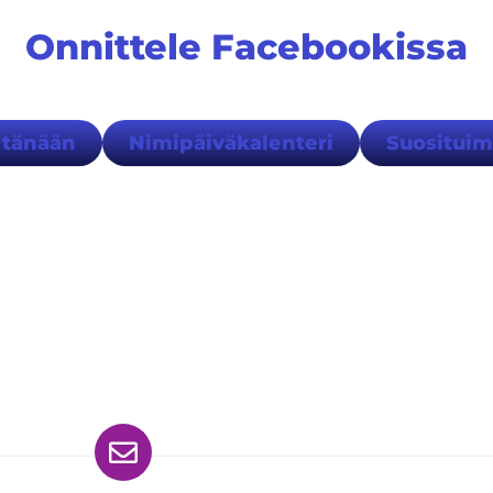
Onnittele Facebookissa
 tänään
Nimipäiväkalenteri
Suositui
ydät meidät myös