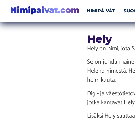
Nimipaivat.com
NIMIPÄIVÄT
SUO
Hely
Hely on nimi, jota 
Se on johdannainen
Helena-nimestä. Hel
helmikuuta.
Digi- ja väestötiet
jotka kantavat Hely
Lisäksi Hely saatta