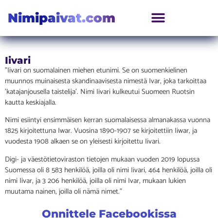
Nimipaivat.com
Iivari
”Iivari on suomalainen miehen etunimi. Se on suomenkielinen
muunnos muinaisesta skandinaavisesta nimestä Ivar, joka tarkoittaa
’katajanjousella taistelija’. Nimi Iivari kulkeutui Suomeen Ruotsin
kautta keskiajalla.
Nimi esiintyi ensimmäisen kerran suomalaisessa almanakassa vuonna
1825 kirjoitettuna Iwar. Vuosina 1890-1907 se kirjoitettiin Iiwar, ja
vuodesta 1908 alkaen se on yleisesti kirjoitettu Iivari.
Digi- ja väestötietoviraston tietojen mukaan vuoden 2019 lopussa
Suomessa oli 8 583 henkilöä, joilla oli nimi Iivari, 464 henkilöä, joilla oli
nimi Iivar, ja 3 206 henkilöä, joilla oli nimi Ivar, mukaan lukien
muutama nainen, joilla oli nämä nimet.”
Onnittele Facebookissa