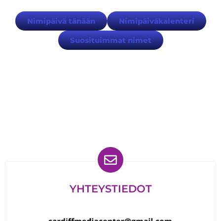
Nimipäivä tänään
Nimipäiväkalenteri
Suosituimmat nimet
Löydät meidät myös
YHTEYSTIEDOT