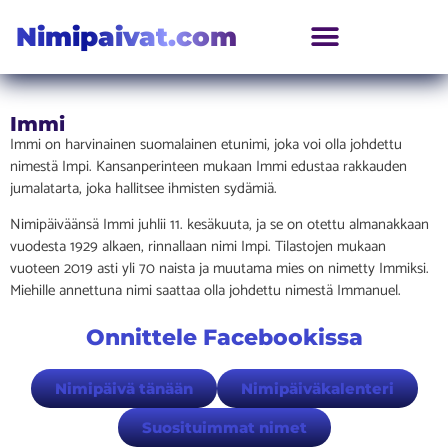
Nimipaivat.com
Immi
Immi on harvinainen suomalainen etunimi, joka voi olla johdettu
nimestä Impi. Kansanperinteen mukaan Immi edustaa rakkauden
jumalatarta, joka hallitsee ihmisten sydämiä.
Nimipäiväänsä Immi juhlii 11. kesäkuuta, ja se on otettu almanakkaan
vuodesta 1929 alkaen, rinnallaan nimi Impi. Tilastojen mukaan
vuoteen 2019 asti yli 70 naista ja muutama mies on nimetty Immiksi.
Miehille annettuna nimi saattaa olla johdettu nimestä Immanuel.
Onnittele Facebookissa
Nimipäivä tänään
Nimipäiväkalenteri
Suosituimmat nimet