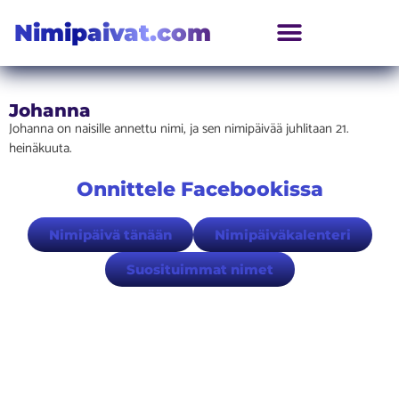
Nimipaivat.com
Johanna
Johanna on naisille annettu nimi, ja sen nimipäivää juhlitaan 21.
heinäkuuta.
Onnittele Facebookissa
Nimipäivä tänään
Nimipäiväkalenteri
Suosituimmat nimet
Löydät meidät myös