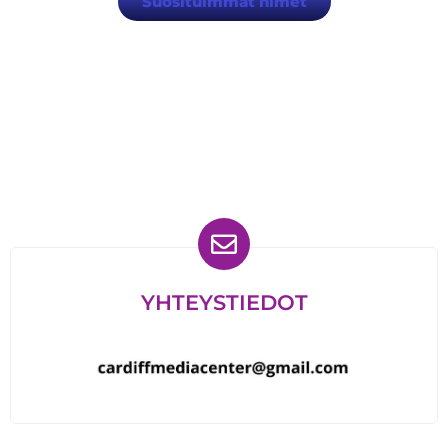
Suosituimmat nimet
Löydät meidät myös
YHTEYSTIEDOT