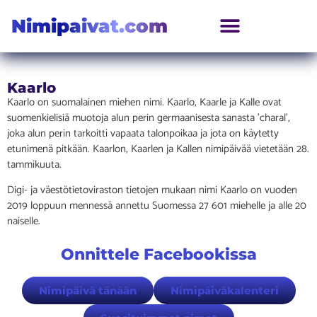
Nimipaivat.com
Kaarlo
Kaarlo on suomalainen miehen nimi. Kaarlo, Kaarle ja Kalle ovat
suomenkielisiä muotoja alun perin germaanisesta sanasta ’charal’,
joka alun perin tarkoitti vapaata talonpoikaa ja jota on käytetty
etunimenä pitkään. Kaarlon, Kaarlen ja Kallen nimipäivää vietetään 28.
tammikuuta.
Digi- ja väestötietoviraston tietojen mukaan nimi Kaarlo on vuoden
2019 loppuun mennessä annettu Suomessa 27 601 miehelle ja alle 20
naiselle.
Onnittele Facebookissa
Nimipäivä tänään
Nimipäiväkalenteri