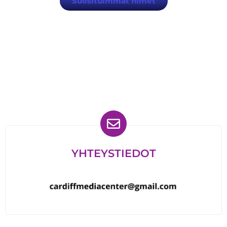
Suosituimmat nimet
Löydät meidät myös
YHTEYSTIEDOT