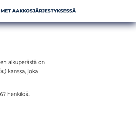
NIMET AAKKOSJÄRJESTYKSESSÄ
ien alkuperästä on
ρός) kanssa, joka
67 henkilöä.