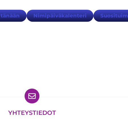
 tänään
Nimipäiväkalenteri
Suositui
ydät meidät myös
YHTEYSTIEDOT