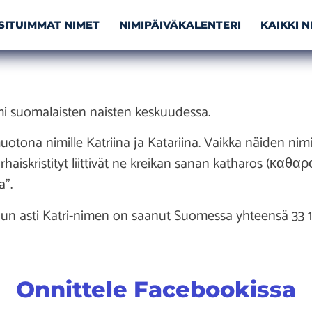
SITUIMMAT NIMET
NIMIPÄIVÄKALENTERI
KAIKKI 
mi suomalaisten naisten keskuudessa.
uotona nimille Katriina ja Katariina. Vaikka näiden nim
 varhaiskristityt liittivät ne kreikan sanan katharos (καθα
a”.
n asti Katri-nimen on saanut Suomessa yhteensä 33 1
Onnittele Facebookissa