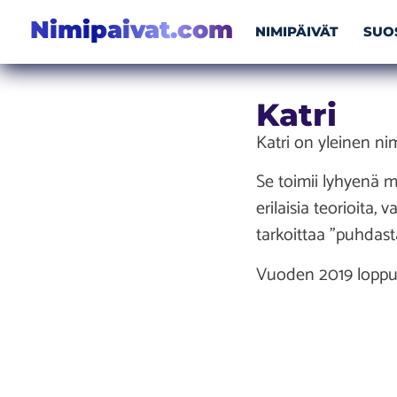
Nimipaivat.com
NIMIPÄIVÄT
SUO
Katri
Katri on yleinen ni
Se toimii lyhyenä m
erilaisia teorioita,
tarkoittaa ”puhdast
Vuoden 2019 loppuu