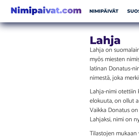
Nimipaivat.com
NIMIPÄIVÄT
SUO
Lahja
Lahja on suomalaine
myös miesten nimiss
latinan Donatus-nim
nimestä, joka merki
Lahja-nimi otettiin
elokuuta, on ollut 
Vaikka Donatus on p
Lahjaksi, nimi on n
Tilastojen mukaan 