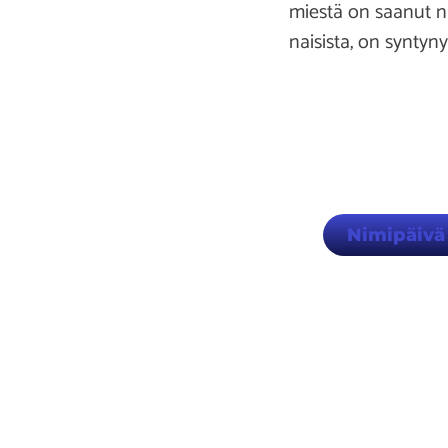
miestä on saanut ni
naisista, on syntyn
Nimipäivä
Lö