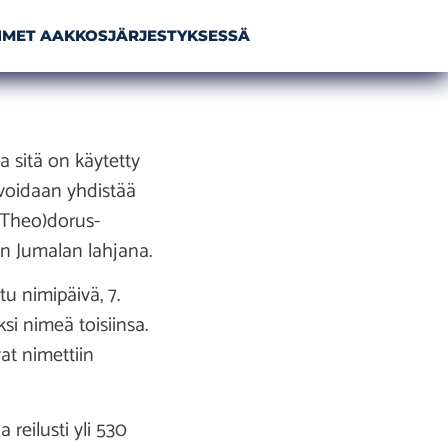
NIMET AAKKOSJÄRJESTYKSESSÄ
 sitä on käytetty
 voidaan yhdistää
 (Theo)dorus-
än Jumalan lahjana.
u nimipäivä, 7.
i nimeä toisiinsa.
at nimettiin
eilusti yli 530