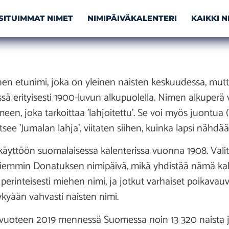
SITUIMMAT NIMET
NIMIPÄIVÄKALENTERI
KAIKKI 
n etunimi, joka on yleinen naisten keskuudessa, mutta
ä erityisesti 1900-luvun alkupuolella. Nimen alkuperä
een, joka tarkoittaa ’lahjoitettu’. Se voi myös juontua
tsee ’Jumalan lahja’, viitaten siihen, kuinka lapsi nähdä
 käyttöön suomalaisessa kalenterissa vuonna 1908. Valitt
aiemmin Donatuksen nimipäivä, mikä yhdistää nämä kaks
erinteisesti miehen nimi, ja jotkut varhaiset poikavauv
ykyään vahvasti naisten nimi.
vuoteen 2019 mennessä Suomessa noin 13 320 naista ja r