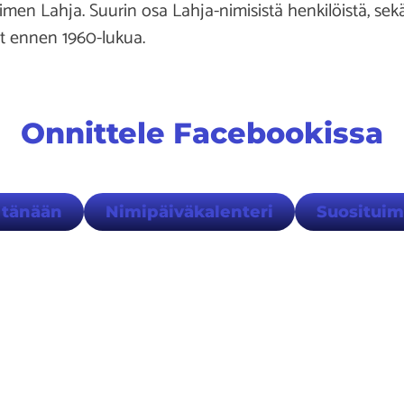
men Lahja. Suurin osa Lahja-nimisistä henkilöistä, sekä
yt ennen 1960-lukua.
Onnittele Facebookissa
 tänään
Nimipäiväkalenteri
Suositui
ydät meidät myös