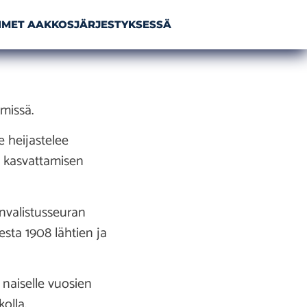
NIMET AAKKOSJÄRJESTYKSESSÄ
imissä.
e heijastelee
n kasvattamisen
anvalistusseuran
sta 1908 lähtien ja
 naiselle vuosien
olla.