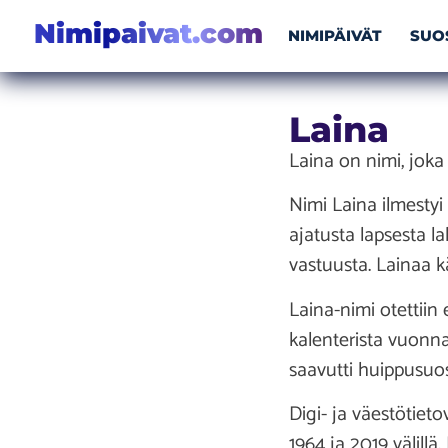
Nimipaivat.com
NIMIPÄIVÄT
SUO
Laina
Laina on nimi, joka
Nimi Laina ilmestyi
ajatusta lapsesta l
vastuusta. Lainaa k
Laina-nimi otettiin
kalenterista vuonna
saavutti huippusuo
Digi- ja väestötiet
1964 ja 2019 välillä