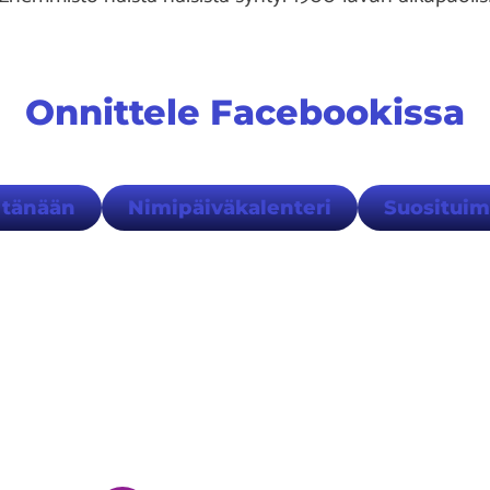
Onnittele Facebookissa
 tänään
Nimipäiväkalenteri
Suositui
ydät meidät myös