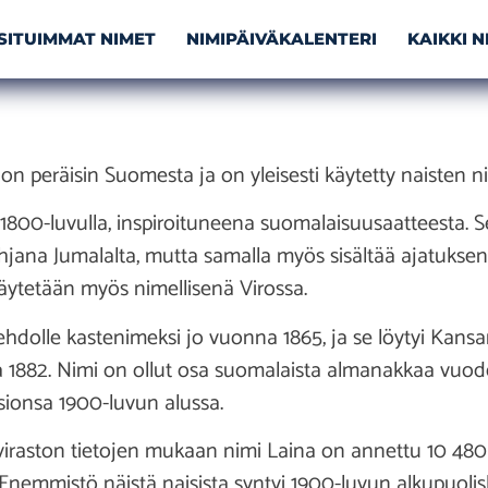
SITUIMMAT NIMET
NIMIPÄIVÄKALENTERI
KAIKKI 
 on peräisin Suomesta ja on yleisesti käytetty naisten n
 1800-luvulla, inspiroituneena suomalaisuusaatteesta. S
ahjana Jumalalta, mutta samalla myös sisältää ajatukse
äytetään myös nimellisenä Virossa.
 ehdolle kastenimeksi jo vuonna 1865, ja se löytyi Kans
 1882. Nimi on ollut osa suomalaista almanakkaa vuode
sionsa 1900-luvun alussa.
oviraston tietojen mukaan nimi Laina on annettu 10 480
. Enemmistö näistä naisista syntyi 1900-luvun alkupuolisk