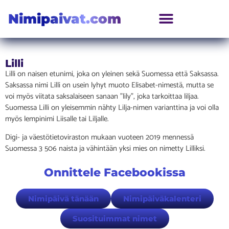
Nimipaivat.com
Lilli
Lilli on naisen etunimi, joka on yleinen sekä Suomessa että Saksassa.
Saksassa nimi Lilli on usein lyhyt muoto Elisabet-nimestä, mutta se
voi myös viitata saksalaiseen sanaan ”lily”, joka tarkoittaa liljaa.
Suomessa Lilli on yleisemmin nähty Lilja-nimen varianttina ja voi olla
myös lempinimi Liisalle tai Liljalle.
Digi- ja väestötietoviraston mukaan vuoteen 2019 mennessä
Suomessa 3 506 naista ja vähintään yksi mies on nimetty Lilliksi.
Onnittele Facebookissa
Nimipäivä tänään
Nimipäiväkalenteri
Suosituimmat nimet