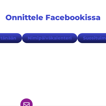
Onnittele Facebookissa
 tänään
Nimipäiväkalenteri
Suositui
ydät meidät myös