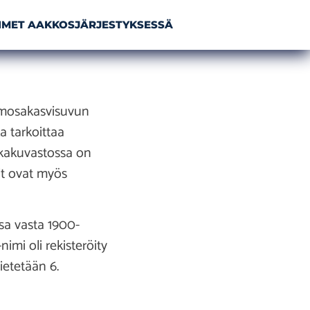
NIMET AAKKOSJÄRJESTYKSESSÄ
mimosakasvisuvun
 tarkoittaa
kkakuvastossa on
it ovat myös
sa vasta 1900-
mi oli rekisteröity
ietetään 6.