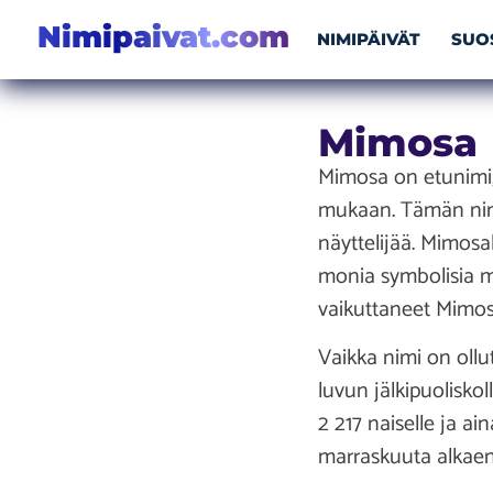
Nimipaivat.com
NIMIPÄIVÄT
SUO
Mimosa
Mimosa on etunimi,
mukaan. Tämän nime
näyttelijää. Mimos
monia symbolisia me
vaikuttaneet Mimo
Vaikka nimi on oll
luvun jälkipuolisko
2 217 naiselle ja a
marraskuuta alkaen