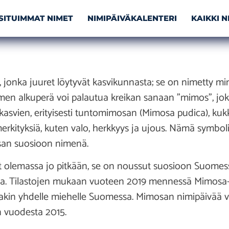
SITUIMMAT NIMET
NIMIPÄIVÄKALENTERI
KAIKKI 
 jonka juuret löytyvät kasvikunnasta; se on nimetty 
n alkuperä voi palautua kreikan sanaan ”mimos”, joka
akasvien, erityisesti tuntomimosan (Mimosa pudica), ku
rkityksiä, kuten valo, herkkyys ja ujous. Nämä symbol
san suosioon nimenä.
ut olemassa jo pitkään, se on noussut suosioon Suomes
lla. Tilastojen mukaan vuoteen 2019 mennessä Mimosa-ni
inakin yhdelle miehelle Suomessa. Mimosan nimipäivää v
 vuodesta 2015.