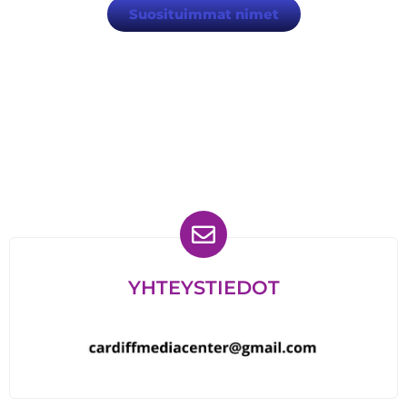
Suosituimmat nimet
Löydät meidät myös
YHTEYSTIEDOT