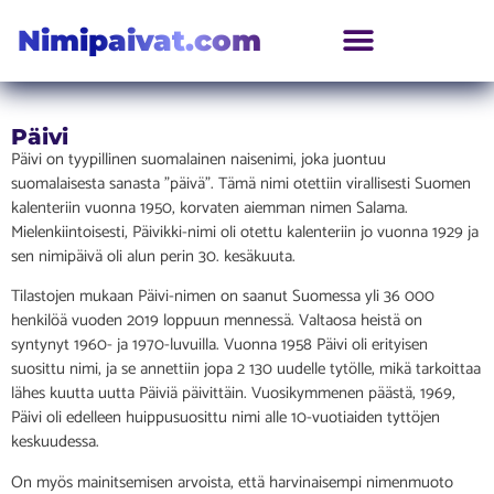
Nimipaivat.com
Päivi
Päivi on tyypillinen suomalainen naisenimi, joka juontuu
suomalaisesta sanasta ”päivä”. Tämä nimi otettiin virallisesti Suomen
kalenteriin vuonna 1950, korvaten aiemman nimen Salama.
Mielenkiintoisesti, Päivikki-nimi oli otettu kalenteriin jo vuonna 1929 ja
sen nimipäivä oli alun perin 30. kesäkuuta.
Tilastojen mukaan Päivi-nimen on saanut Suomessa yli 36 000
henkilöä vuoden 2019 loppuun mennessä. Valtaosa heistä on
syntynyt 1960- ja 1970-luvuilla. Vuonna 1958 Päivi oli erityisen
suosittu nimi, ja se annettiin jopa 2 130 uudelle tytölle, mikä tarkoittaa
lähes kuutta uutta Päiviä päivittäin. Vuosikymmenen päästä, 1969,
Päivi oli edelleen huippusuosittu nimi alle 10-vuotiaiden tyttöjen
keskuudessa.
On myös mainitsemisen arvoista, että harvinaisempi nimenmuoto