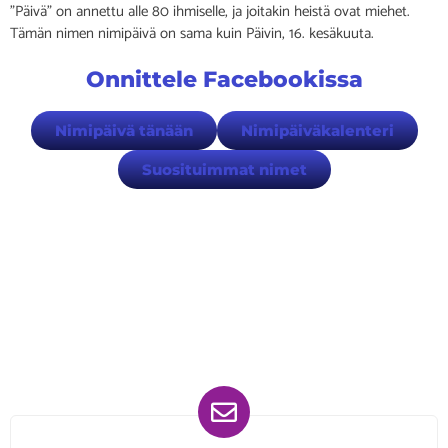
”Päivä” on annettu alle 80 ihmiselle, ja joitakin heistä ovat miehet.
Tämän nimen nimipäivä on sama kuin Päivin, 16. kesäkuuta.
Onnittele Facebookissa
Nimipäivä tänään
Nimipäiväkalenteri
Suosituimmat nimet
Löydät meidät myös