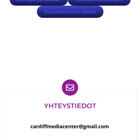
Suosituimmat nimet
Löydät meidät myös
YHTEYSTIEDOT