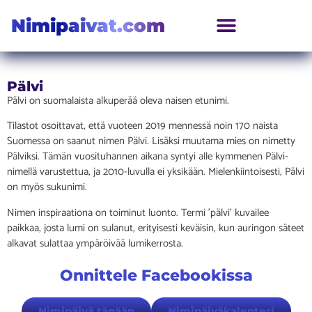
Nimipaivat.com
Pälvi
Pälvi on suomalaista alkuperää oleva naisen etunimi.
Tilastot osoittavat, että vuoteen 2019 mennessä noin 170 naista
Suomessa on saanut nimen Pälvi. Lisäksi muutama mies on nimetty
Pälviksi. Tämän vuosituhannen aikana syntyi alle kymmenen Pälvi-
nimellä varustettua, ja 2010-luvulla ei yksikään. Mielenkiintoisesti, Pälvi
on myös sukunimi.
Nimen inspiraationa on toiminut luonto. Termi ’pälvi’ kuvailee
paikkaa, josta lumi on sulanut, erityisesti keväisin, kun auringon säteet
alkavat sulattaa ympäröivää lumikerrosta.
Onnittele Facebookissa
Nimipäivä tänään
Nimipäiväkalenteri