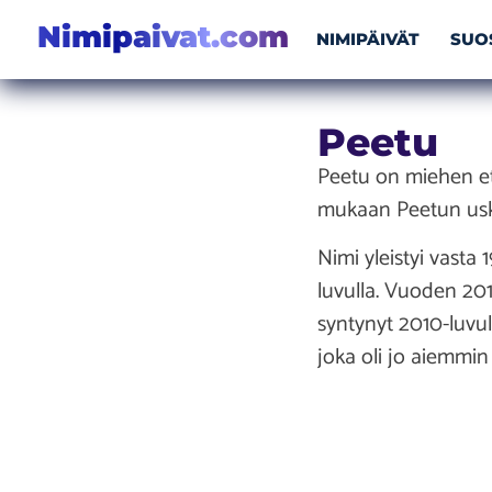
Nimipaivat.com
NIMIPÄIVÄT
SUO
Peetu
Peetu on miehen et
mukaan Peetun usk
Nimi yleistyi vasta
luvulla. Vuoden 201
syntynyt 2010-luvul
joka oli jo aiemmin