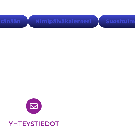
 tänään
Nimipäiväkalenteri
Suositui
ydät meidät myös
YHTEYSTIEDOT