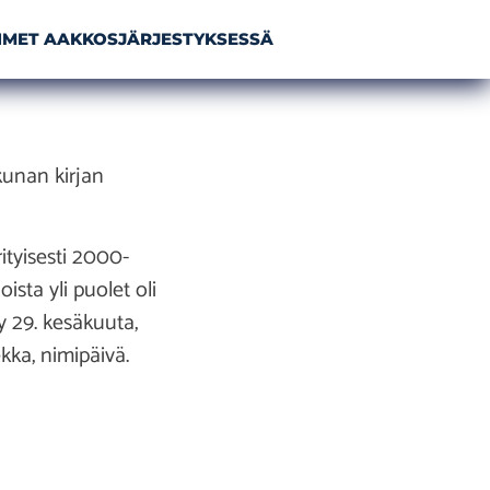
NIMET AAKKOSJÄRJESTYKSESSÄ
kunan kirjan
ityisesti 2000-
sta yli puolet oli
y 29. kesäkuuta,
kka, nimipäivä.