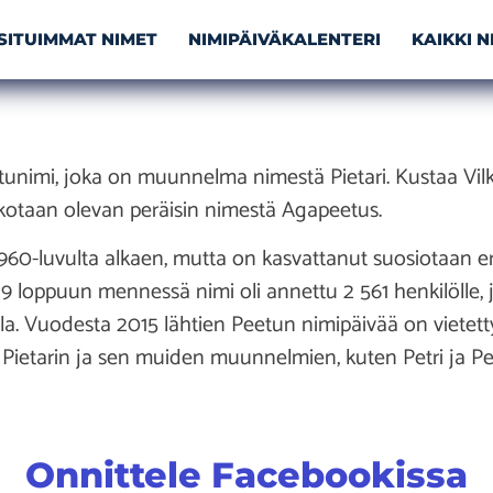
SITUIMMAT NIMET
NIMIPÄIVÄKALENTERI
KAIKKI 
unimi, joka on muunnelma nimestä Pietari. Kustaa Vil
otaan olevan peräisin nimestä Agapeetus.
 1960-luvulta alkaen, mutta on kasvattanut suosiotaan er
9 loppuun mennessä nimi oli annettu 2 561 henkilölle, joi
la. Vuodesta 2015 lähtien Peetun nimipäivää on vietett
 Pietarin ja sen muiden muunnelmien, kuten Petri ja Pe
Onnittele Facebookissa