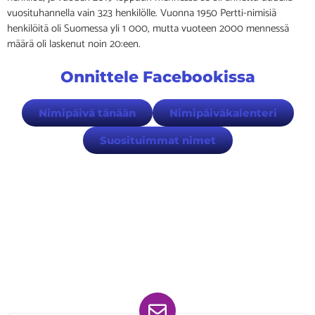
vuosituhannella vain 323 henkilölle. Vuonna 1950 Pertti-nimisiä
henkilöitä oli Suomessa yli 1 000, mutta vuoteen 2000 mennessä
määrä oli laskenut noin 20:een.
Onnittele Facebookissa
Nimipäivä tänään
Nimipäiväkalenteri
Suosituimmat nimet
Löydät meidät myös