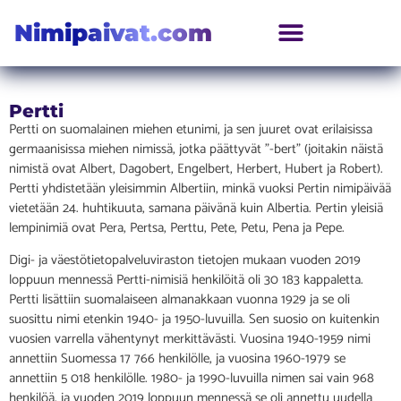
Nimipaivat.com
Pertti
Pertti on suomalainen miehen etunimi, ja sen juuret ovat erilaisissa
germaanisissa miehen nimissä, jotka päättyvät ”-bert” (joitakin näistä
nimistä ovat Albert, Dagobert, Engelbert, Herbert, Hubert ja Robert).
Pertti yhdistetään yleisimmin Albertiin, minkä vuoksi Pertin nimipäivää
vietetään 24. huhtikuuta, samana päivänä kuin Albertia. Pertin yleisiä
lempinimiä ovat Pera, Pertsa, Perttu, Pete, Petu, Pena ja Pepe.
Digi- ja väestötietopalveluviraston tietojen mukaan vuoden 2019
loppuun mennessä Pertti-nimisiä henkilöitä oli 30 183 kappaletta.
Pertti lisättiin suomalaiseen almanakkaan vuonna 1929 ja se oli
suosittu nimi etenkin 1940- ja 1950-luvuilla. Sen suosio on kuitenkin
vuosien varrella vähentynyt merkittävästi. Vuosina 1940-1959 nimi
annettiin Suomessa 17 766 henkilölle, ja vuosina 1960-1979 se
annettiin 5 018 henkilölle. 1980- ja 1990-luvuilla nimen sai vain 968
henkilöä, ja vuoden 2019 loppuun mennessä se oli annettu uudella