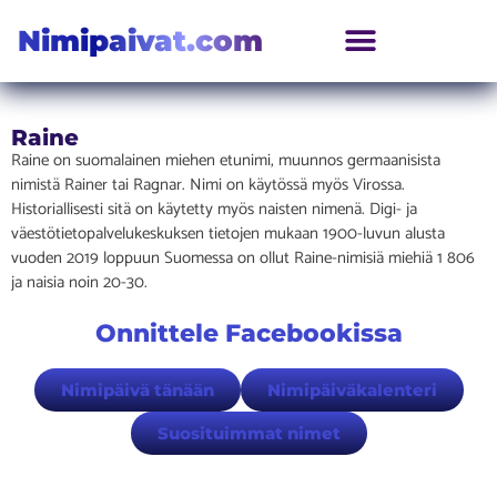
Nimipaivat.com
Raine
Raine on suomalainen miehen etunimi, muunnos germaanisista
nimistä Rainer tai Ragnar. Nimi on käytössä myös Virossa.
Historiallisesti sitä on käytetty myös naisten nimenä. Digi- ja
väestötietopalvelukeskuksen tietojen mukaan 1900-luvun alusta
vuoden 2019 loppuun Suomessa on ollut Raine-nimisiä miehiä 1 806
ja naisia noin 20-30.
Onnittele Facebookissa
Nimipäivä tänään
Nimipäiväkalenteri
Suosituimmat nimet