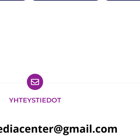
ydät meidät myös
YHTEYSTIEDOT