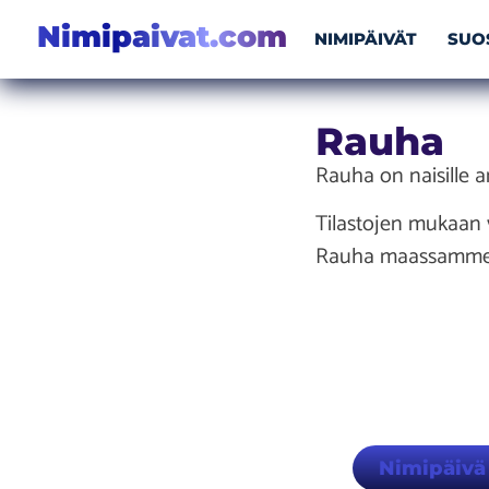
Nimipaivat.com
NIMIPÄIVÄT
SUO
Rauha
Rauha on naisille a
Tilastojen mukaan 
Rauha maassamme
Nimipäivä