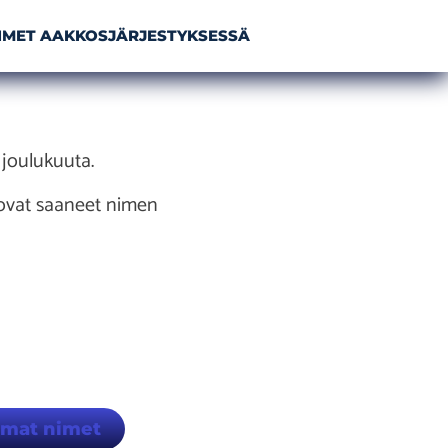
NIMET AAKKOSJÄRJESTYKSESSÄ
 joulukuuta.
 ovat saaneet nimen
mmat nimet