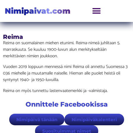
Nimipaivat.com
Reima
Reima on suomalainen miehen etunimi. Reima-nimeä juhlitaan 5.
marraskuuta. Se kuuluu 1900-luvun alun merkitykseltään
merkittävien nimien joukkoon.
Vuoden 2019 loppuun mennessä nimi Reima oli annettu Suomessa 3
036 miehelle ja muutamalle naiselle. Hieman alle puolet heistä oli
syntynyt 1940- ja 1950-luvuilla.
Reima on myös tunnettu lastenvaatemerkki ja -valmistaja.
Onnittele Facebookissa
Nimipäivä tänään
Nimipäiväkalenteri
Suosituimmat nimet