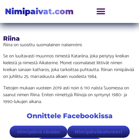
Nimipaivat.com
Riina
Riina on suosittu suomalainen naisennimi.
Se on luultavasti muunnos nimestä Katariina, joka periytyy kreikan
kielestä ja nimestä Aikaterine. Monet roomalaiset liittivät nimen
kreikan sanaan katharos, joka tarkoittaa puhtautta. Riinan nimipäivää
on juhlittu 25. marraskuuta alkaen vuodesta 1984.
Tietojen mukaan vuoteen 2019 asti noin 6 110 naista Suomessa on
saanut nimen Riina. Eniten nimettyjä Riinoja on syntynyt 1980- ja
1990-lukujen aikana.
Onnittele Facebookissa
Nimipäivä tänään
Nimipäiväkalenteri