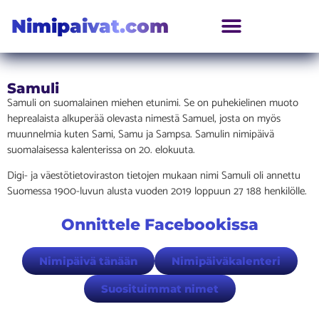
Nimipaivat.com
Samuli
Samuli on suomalainen miehen etunimi. Se on puhekielinen muoto
heprealaista alkuperää olevasta nimestä Samuel, josta on myös
muunnelmia kuten Sami, Samu ja Sampsa. Samulin nimipäivä
suomalaisessa kalenterissa on 20. elokuuta.
Digi- ja väestötietoviraston tietojen mukaan nimi Samuli oli annettu
Suomessa 1900-luvun alusta vuoden 2019 loppuun 27 188 henkilölle.
Onnittele Facebookissa
Nimipäivä tänään
Nimipäiväkalenteri
Suosituimmat nimet