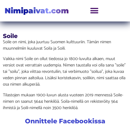
Nimipaivat.com
Soile
Soile on nimi, joka juurtuu Suomen kulttuuriin. Tämän nimen
muunnelmiin kuuluvat Soila ja Soili.
Vaikka nimi Soile on ollut tiedossa jo 1800-luvulta alkaen, muut
versiot ovat verrattain uudempia. Nimen taustalla voi olla sana ”soile”
tai ”soilu”, joka viittaa revontuliin, tai verbimuoto ”soilua”, joka kuvaa
veden pinnan aaltoilua. Lisäksi koristekasvin, soilikin, nimi saattaa olla
osa nimen alkuperää.
Tilastojen mukaan 1900-luvun alusta vuoteen 2019 mennessä Soile-
nimen on saanut 5644 henkilöä. Soila-nimellä on rekisteröity 564
ihmistä ja Soili-nimellä noin 3500 henkilöä.
Onnittele Facebookissa