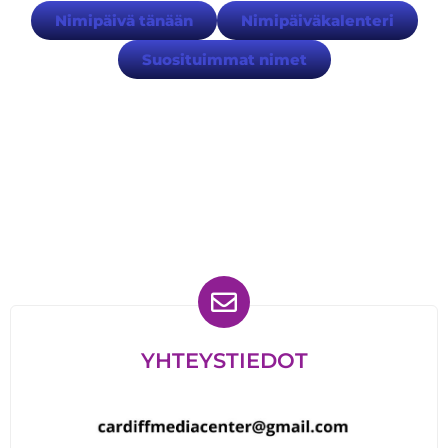
Nimipäivä tänään
Nimipäiväkalenteri
Suosituimmat nimet
Löydät meidät myös
YHTEYSTIEDOT