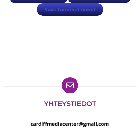
Suosituimmat nimet
Löydät meidät myös
YHTEYSTIEDOT