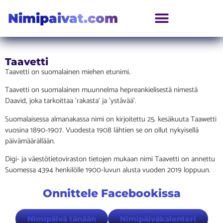
Nimipaivat.com
Taavetti
Taavetti on suomalainen miehen etunimi.
Taavetti on suomalainen muunnelma hepreankielisestä nimestä
Daavid, joka tarkoittaa ’rakasta’ ja ’ystävää’.
Suomalaisessa almanakassa nimi on kirjoitettu 25. kesäkuuta Taawetti
vuosina 1890-1907. Vuodesta 1908 lähtien se on ollut nykyisellä
päivämäärällään.
Digi- ja väestötietoviraston tietojen mukaan nimi Taavetti on annettu
Suomessa 4394 henkilölle 1900-luvun alusta vuoden 2019 loppuun.
Onnittele Facebookissa
Nimipäivä tänään
Nimipäiväkalenteri