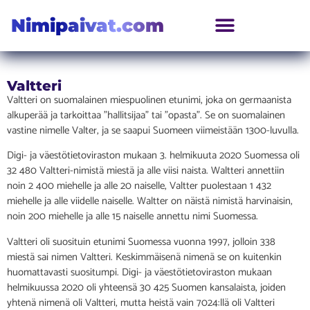
Nimipaivat.com
Valtteri
Valtteri on suomalainen miespuolinen etunimi, joka on germaanista
alkuperää ja tarkoittaa ”hallitsijaa” tai ”opasta”. Se on suomalainen
vastine nimelle Valter, ja se saapui Suomeen viimeistään 1300-luvulla.
Digi- ja väestötietoviraston mukaan 3. helmikuuta 2020 Suomessa oli
32 480 Valtteri-nimistä miestä ja alle viisi naista. Waltteri annettiin
noin 2 400 miehelle ja alle 20 naiselle, Valtter puolestaan 1 432
miehelle ja alle viidelle naiselle. Waltter on näistä nimistä harvinaisin,
noin 200 miehelle ja alle 15 naiselle annettu nimi Suomessa.
Valtteri oli suosituin etunimi Suomessa vuonna 1997, jolloin 338
miestä sai nimen Valtteri. Keskimmäisenä nimenä se on kuitenkin
huomattavasti suositumpi. Digi- ja väestötietoviraston mukaan
helmikuussa 2020 oli yhteensä 30 425 Suomen kansalaista, joiden
yhtenä nimenä oli Valtteri, mutta heistä vain 7024:llä oli Valtteri