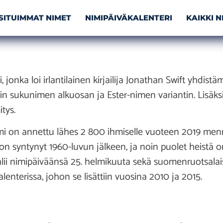
SITUIMMAT NIMET
NIMIPÄIVÄKALENTERI
KAIKKI 
jonka loi irlantilainen kirjailija Jonathan Swift yhdistä
n sukunimen alkuosan ja Ester-nimen variantin. Lisäks
tys.
 on annettu lähes 2 800 ihmiselle vuoteen 2019 menn
on syntynyt 1960-luvun jälkeen, ja noin puolet heistä 
hlii nimipäiväänsä 25. helmikuuta sekä suomenruotsalai
enterissa, johon se lisättiin vuosina 2010 ja 2015.