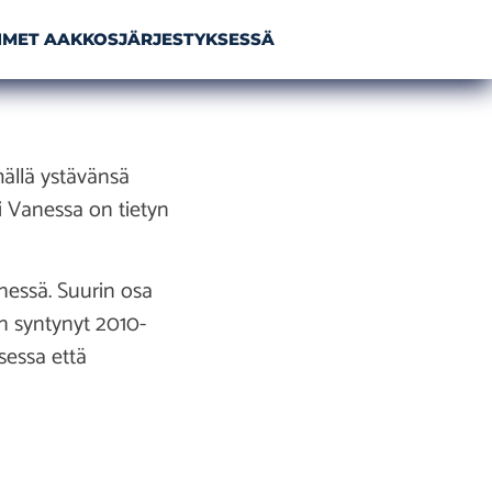
NIMET AAKKOSJÄRJESTYKSESSÄ
mällä ystävänsä
i Vanessa on tietyn
essä. Suurin osa
on syntynyt 2010-
sessa että