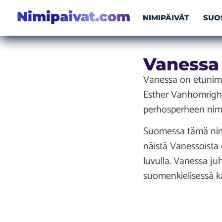
Nimipaivat.com
NIMIPÄIVÄT
SUO
Vanessa
Vanessa on etunimi, 
Esther Vanhomrighi
perhosperheen nimi
Suomessa tämä nimi
näistä Vanessoista 
luvulla. Vanessa ju
suomenkielisessä kal