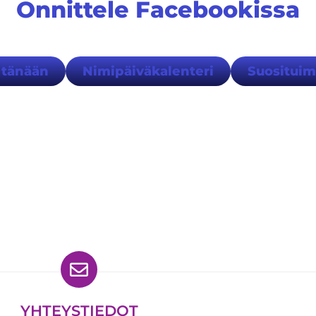
Onnittele Facebookissa
 tänään
Nimipäiväkalenteri
Suositui
ydät meidät myös
YHTEYSTIEDOT