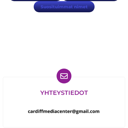
Suosituimmat nimet
Löydät meidät myös
YHTEYSTIEDOT