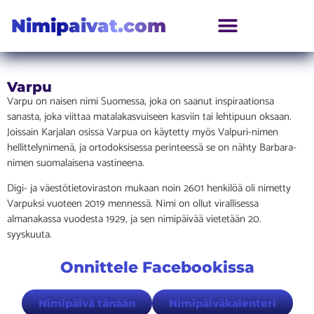
Nimipaivat.com
Varpu
Varpu on naisen nimi Suomessa, joka on saanut inspiraationsa
sanasta, joka viittaa matalakasvuiseen kasviin tai lehtipuun oksaan.
Joissain Karjalan osissa Varpua on käytetty myös Valpuri-nimen
hellittelynimenä, ja ortodoksisessa perinteessä se on nähty Barbara-
nimen suomalaisena vastineena.
Digi- ja väestötietoviraston mukaan noin 2601 henkilöä oli nimetty
Varpuksi vuoteen 2019 mennessä. Nimi on ollut virallisessa
almanakassa vuodesta 1929, ja sen nimipäivää vietetään 20.
syyskuuta.
Onnittele Facebookissa
Nimipäivä tänään
Nimipäiväkalenteri