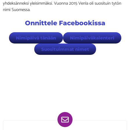
yhdeksänneksi yleisimmäksi. Vuonna 2015 Venla oli suosituin tytön
nimi Suomessa.
Onnittele Facebookissa
Nimipäivä tänään
Nimipäiväkalenteri
Suosituimmat nimet
Löydät meidät myös