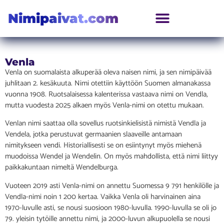
Nimipaivat.com
Venla
Venla on suomalaista alkuperää oleva naisen nimi, ja sen nimipäivää
juhlitaan 2. kesäkuuta. Nimi otettiin käyttöön Suomen almanakassa
vuonna 1908. Ruotsalaisessa kalenterissa vastaava nimi on Vendla,
mutta vuodesta 2025 alkaen myös Venla-nimi on otettu mukaan.
Venlan nimi saattaa olla sovellus ruotsinkielisistä nimistä Vendla ja
Vendela, jotka perustuvat germaanien slaaveille antamaan
nimitykseen vendi. Historiallisesti se on esiintynyt myös miehenä
muodoissa Wendel ja Wendelin. On myös mahdollista, että nimi liittyy
paikkakuntaan nimeltä Wendelburga.
Vuoteen 2019 asti Venla-nimi on annettu Suomessa 9 791 henkilölle ja
Vendla-nimi noin 1 200 kertaa. Vaikka Venla oli harvinainen aina
1970-luvulle asti, se nousi suosioon 1980-luvulla. 1990-luvulla se oli jo
79. yleisin tytöille annettu nimi, ja 2000-luvun alkupuolella se nousi