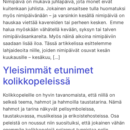
Nimipäivä on mukava juhlapäivä, jota monet eivät
kuitenkaan juhlista. Jokainen ansaitsee tulla huomatuksi
myös nimipäivänään – ja varsinkin kesällä nimipäiviä on
hauskaa viettää kavereiden tai perheen kesken. Emme
halua myöskään vähätellä kevään, syksyn tai talven
nimipäiväsankareita. Myös näinä aikoina nimipäiviin
saadaan lisää iloa. Tässä artikkelissa esittelemme
lahjaideoita niille, joiden nimipäivät osuvat kesän
kuukausille – kesäkuu, […]
Yleisimmät etunimet
kolikkopeleissä
Kolikkopeleille on hyvin tavanomaista, että niillä on
selkeä teema, hahmot ja hahmoilla taustatarina. Nämä
hahmot ja tarina näkyvät pelisymboleissa,
taustakuvassa, musiikeissa ja erikoistehosteissa. Osa
peleistä on noussut niin suosituiksi, että jokainen vähän
enemmän kolikkopelejä pelannut tunnistaa pelin