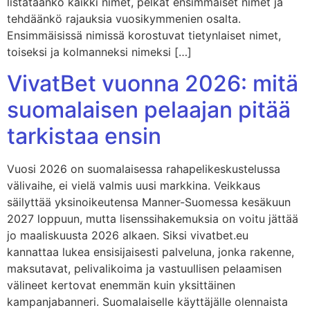
listataanko kaikki nimet, pelkät ensimmäiset nimet ja
tehdäänkö rajauksia vuosikymmenien osalta.
Ensimmäisissä nimissä korostuvat tietynlaiset nimet,
toiseksi ja kolmanneksi nimeksi […]
VivatBet vuonna 2026: mitä
suomalaisen pelaajan pitää
tarkistaa ensin
Vuosi 2026 on suomalaisessa rahapelikeskustelussa
välivaihe, ei vielä valmis uusi markkina. Veikkaus
säilyttää yksinoikeutensa Manner-Suomessa kesäkuun
2027 loppuun, mutta lisenssihakemuksia on voitu jättää
jo maaliskuusta 2026 alkaen. Siksi vivatbet.eu
kannattaa lukea ensisijaisesti palveluna, jonka rakenne,
maksutavat, pelivalikoima ja vastuullisen pelaamisen
välineet kertovat enemmän kuin yksittäinen
kampanjabanneri. Suomalaiselle käyttäjälle olennaista