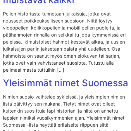
Pelien historiasta tunnetaan julkaisuja, jotka ovat
nousseet poikkeukselliseen suosioon. Niitä löytyy
videopelien, kolikkopelien ja mobiilipelien puolelta, ja
päähahmojen rinnalla on seikkailtu jopa kymmenissä eri
peleissä. Ikimuistoiset hahmot kestävät aikaa, ja uusien
julkaisujen pariin jaksetaan palata yhä uudelleen. Osa
hahmoista on saanut myös oman elokuvan tai sarjan,
jotka ovat vain vahvistaneet suosiota. Tutustu alla
pelimaailmasta tuttuihin […]
Yleisimmät nimet Suomessa
Nimien suosio vaihtelee sykleissä, ja yleisimpien nimien
lista päivittyy sen mukana. Tietyt nimet ovat olleet
kuitenkin suosittuja läpi historian, ja niitä on annettu
lapsien nimiksi vuosikymmenien ajan. Yleisimmät nimet
Suomessa -lista näyttää erilaiselta riippuen siitä,