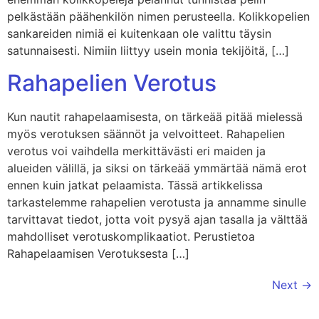
pelkästään päähenkilön nimen perusteella. Kolikkopelien
sankareiden nimiä ei kuitenkaan ole valittu täysin
satunnaisesti. Nimiin liittyy usein monia tekijöitä, […]
Rahapelien Verotus
Kun nautit rahapelaamisesta, on tärkeää pitää mielessä
myös verotuksen säännöt ja velvoitteet. Rahapelien
verotus voi vaihdella merkittävästi eri maiden ja
alueiden välillä, ja siksi on tärkeää ymmärtää nämä erot
ennen kuin jatkat pelaamista. Tässä artikkelissa
tarkastelemme rahapelien verotusta ja annamme sinulle
tarvittavat tiedot, jotta voit pysyä ajan tasalla ja välttää
mahdolliset verotuskomplikaatiot. Perustietoa
Rahapelaamisen Verotuksesta […]
Next
→